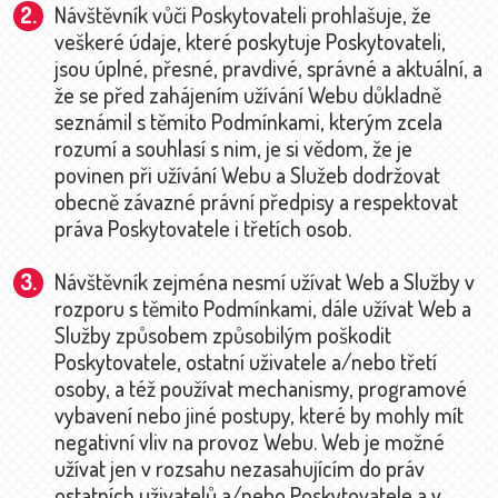
Návštěvník vůči Poskytovateli prohlašuje, že
veškeré údaje, které poskytuje Poskytovateli,
jsou úplné, přesné, pravdivé, správné a aktuální, a
že se před zahájením užívání Webu důkladně
seznámil s těmito Podmínkami, kterým zcela
rozumí a souhlasí s nim, je si vědom, že je
povinen při užívání Webu a Služeb dodržovat
obecně závazné právní předpisy a respektovat
práva Poskytovatele i třetích osob.
Návštěvník zejména nesmí užívat Web a Služby v
rozporu s těmito Podmínkami, dále užívat Web a
Služby způsobem způsobilým poškodit
Poskytovatele, ostatní uživatele a/nebo třetí
osoby, a též používat mechanismy, programové
vybavení nebo jiné postupy, které by mohly mít
negativní vliv na provoz Webu. Web je možné
užívat jen v rozsahu nezasahujícím do práv
ostatních uživatelů a/nebo Poskytovatele a v