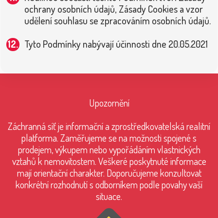
ochrany osobních údajů, Zásady Cookies a vzor
udělení souhlasu se zpracováním osobních údajů.
Tyto Podmínky nabývají účinnosti dne 20.05.2021
Upozornění
Záchranná síť je informační a zprostředkovatelská realitní
platforma. Zaměřujeme se na možnosti spojené s
prodejem, výkupem nebo vypořádáním vlastnických
vztahů k nemovitostem. Veškeré poskytnuté informace
mají orientační charakter. Doporučujeme konzultovat
konkrétní rozhodnutí s odborníkem podle povahy vaší
situace.