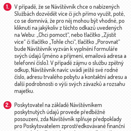
V případě, že se Návštěvník chce o nabízených
Službách dozvědět více či jich přímo využít, poté,
co se domnívá, že pro něj mohou být vhodné, po
kliknutí na jakýkoliv z těchto odkazů uvedených
na Webu: „Chci pomoct“, nebo tlačítko „Zjistit
více“ či tlačítko „Tohle chci“, tlačítko „Porovnat“
bude Návštěvník vyzván k vyplnění formuláře
svých údajů (jméno a příjmení, emailová adresa a
telefonní číslo). V případě zájmu o službu zpětný
odkup, Návštěvník navíc uvádí ještě své rodné
číslo, adresu trvalého pobytu a kontaktní adresu a
další podrobnosti o výši svých závazků a rozsahu
majetku.
Poskytovatel na základě Návštěvníkem
poskytnutých údajů provede předběžné
posouzení, zda Návštěvník splňuje předpoklady
pro Poskytovatelem zprostředkovávané finanční