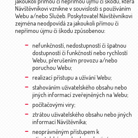
jakoukoli přímou či nepřímou újmu či škodu, která
Návštěvníkovi vznikne v souvislosti s používáním
Webu a/nebo Služeb. Poskytovatel Návštěvníkovi
zejména neodpovídá za jakoukoli přímou či
nepřímou újmu či škodu způsobenou:
nefunkčností, nedostupností či špatnou
dostupností či funkčností nebo rychlostí
Webu, přerušením provozu a/nebo
poruchou Webu;
realizací přístupu a užívání Webu;
stahováním uživatelského obsahu nebo
jiných informací zveřejněných na Webu;
počítačovými viry;
ztrátou uživatelského obsahu nebo jiných
informací Návštěvníka;
neoprávněným přístupem k